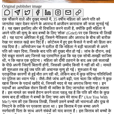
Original publisher image
एक चौंकाने वाले और दुखद मामले में, 35 वर्षीय महिला को अपने पति को
जानलेवा जहर देकर मारने के अपराध में आजीवन कारावास की सजा सुनाई गई
है। यह खबर इसलिए और भी विचलित करने वाली है, क्योंकि इसी महिला ने
अपने पति की मृत्यु के बाद बच्चों के लिए 'शोक' (Grief) पर एक किताब भी लिखी
थी। यह घटना अमेरिका में हुई, जिसने नैतिकता और अपराध के बीच की बारीक
रेखा पर सवाल खड़े कर दिए हैं। कोर्टरूम में हुए इस फैसले ने सभी को हिला कर
रख दिया है। अभियोजन पक्ष ने दलील दी कि महिला ने बड़ी चालाकी से अपने
पति को जहर दिया, जिसके बाद पति की दुखद मौत हो गई। जांच के दौरान, कई
ऐसे सबूत सामने आए जिनसे यह प्रमाणित हुआ कि यह एक सोची-समझी साजिश
थी, न कि महज एक दुर्घटना। महिला को दोषी ठहराने के बाद अब उसे सलाखों
के पीछे अपनी जिंदगी बितानी होगी, जिसकी उम्मीद किसी ने नहीं की थी। मामले
की शुरुआत तब हुई जब पति की अचानक मृत्यु हो गई। शुरुआत में यह
प्राकृतिक कारणों से हुई मौत लग रही थी, लेकिन बाद में कुछ संदिग्ध गतिविधियों
पर पुलिस का ध्यान गया। जैसे-जैसे जांच आगे बढ़ी, पता चला कि महिला ने कुछ
खास किस्म के पदार्थ खरीदे थे, जिनकी मदद से यह अपराध किया गया। इन
पदार्थों का अत्यधिक सेवन किसी भी व्यक्ति के लिए जानलेवा साबित हो सकता
है। इस मामले का सबसे हैरान करने वाला पहलू यह है कि पति की मौत के कुछ
समय बाद ही महिला ने बच्चों के लिए 'क्या आप मेरे साथ हैं?' (Are You With
Me?) नाम की एक किताब लिखी, जिसमें उसने बच्चों की भावनाओं और दुख से
निपटने के तरीके पर प्रकाश डाला था। इस किताब में एक बच्चा अपने
स्वर्गवासी पिता के साथ अपने संबंधों को याद करता है। इस किताब को बच्चों के