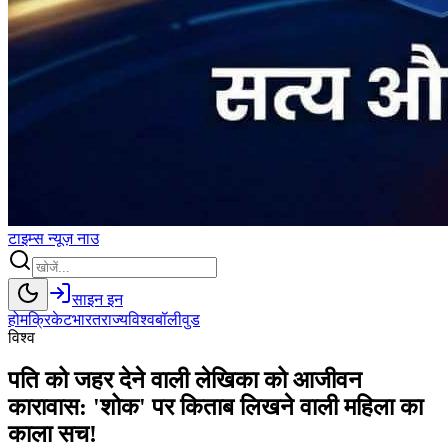
टाइम्स
न्यूज़
नाउ
साइन इन
होम
क्रिकेट
भारत
राज्य
विश्व
बॉलीवुड
विश्व
पति को जहर देने वाली लेखिका को आजीवन
कारावास: 'शोक' पर किताब लिखने वाली महिला का
काला सच!