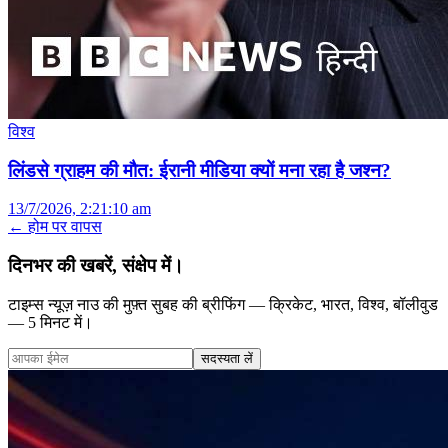
विश्व
लिंडसे ग्राहम की मौत: ईरानी मीडिया क्यों मना रहा है जश्न?
13/7/2026, 2:21:10 am
← होम पर वापस
दिनभर की खबरें, संक्षेप में।
टाइम्स न्यूज़ नाउ की मुफ़्त सुबह की ब्रीफिंग — क्रिकेट, भारत, विश्व, बॉलीवुड
— 5 मिनट में।
सदस्यता लें