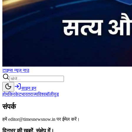
टाइम्स
न्यूज़
नाउ
साइन इन
होम
क्रिकेट
भारत
राज्य
विश्व
बॉलीवुड
संपर्क
हमें editor@timesnewsnow.in पर ईमेल करें।
दिनभर की खबरें, संक्षेप में।