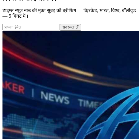
टाइम्स न्यूज़ नाउ की मुफ़्त सुबह की ब्रीफिंग — क्रिकेट, भारत, विश्व, बॉलीवुड
— 5 मिनट में।
सदस्यता लें