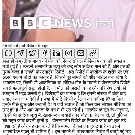
Original publisher image
हाल ही में प्रतीक यादव की मौत को लेकर सोशल मीडिया पर काफी हचलच
मची हुई है। उनकी असामयिक मृत्यु को कई लोग संदिग्ध मान रहे हैं, और इसकी
मुख्य वजह है उनकी पोस्टमार्टम रिपोर्ट। इस रिपोर्ट में प्रतीक के शरीर पर छह
अलग-अलग चोटों का जिक्र है, जिसने पूरे मामले को और जटिल बना दिया है।
आमतौर पर, किसी भी आकस्मिक या संदिग्ध मौत के मामले में पोस्टमार्टम रिपोर्ट
सबसे महत्वपूर्ण सबूत होती है, जो मौत की असली वजह और परिस्थितियों को
समझने में मदद करती है। विशेषज्ञों का मानना है कि इतनी संख्या में चोटें कई
सवालों को जन्म देती हैं। क्या ये चोटें किसी दुर्घटना का नतीजा हैं? या फिर
इनके पीछे कुछ और कहानी है? ये वही सवाल हैं जो फिलहाल सोशल मीडिया पर
छाए हुए हैं और आम जनता के मन में भी उठ रहे हैं। भारतीय कानून के अनुसार,
किसी भी संदिग्ध मृत्यु में, खासकर जब शरीर पर चोट के निशान हों, तो पुलिस
को गहन जांच करनी होती है। पोस्टमार्टम रिपोर्ट के निष्कर्ष जांच को एक नई
दिशा देते हैं और यह तय करते हैं कि मामला केवल एक दुर्घटना है या इसमें
आपराधिक पहलू भी शामिल है। इस मामले में, पोस्टमार्टम रिपोर्ट में बताई गई छह