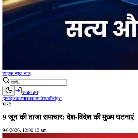
टाइम्स
न्यूज़
नाउ
साइन इन
होम
क्रिकेट
भारत
राज्य
विश्व
बॉलीवुड
भारत
9 जून की ताजा समाचार: देश-विदेश की मुख्य घटनाएं
9/6/2026, 12:00:13 am