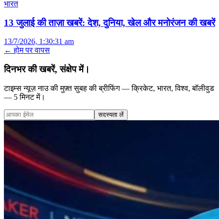
भारत
13 जुलाई की ताज़ा खबरें: देश, दुनिया, खेल और मनोरंजन की खबरें
13/7/2026, 1:30:31 am
← होम पर वापस
दिनभर की खबरें, संक्षेप में।
टाइम्स न्यूज़ नाउ की मुफ़्त सुबह की ब्रीफिंग — क्रिकेट, भारत, विश्व, बॉलीवुड
— 5 मिनट में।
सदस्यता लें