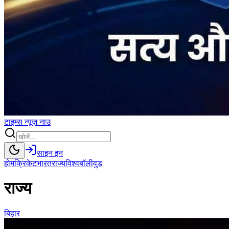
टाइम्स
न्यूज़
नाउ
साइन इन
होम
क्रिकेट
भारत
राज्य
विश्व
बॉलीवुड
राज्य
बिहार