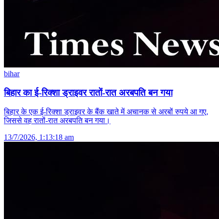
bihar
बिहार का ई-रिक्शा ड्राइवर रातों-रात अरबपति बन गया
बिहार के एक ई-रिक्शा ड्राइवर के बैंक खाते में अचानक से अरबों रुपये आ गए,
जिससे वह रातों-रात अरबपति बन गया।
13/7/2026, 1:13:18 am