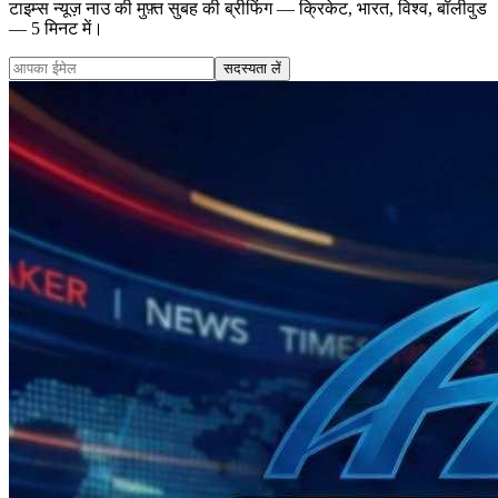
टाइम्स न्यूज़ नाउ की मुफ़्त सुबह की ब्रीफिंग — क्रिकेट, भारत, विश्व, बॉलीवुड
— 5 मिनट में।
सदस्यता लें