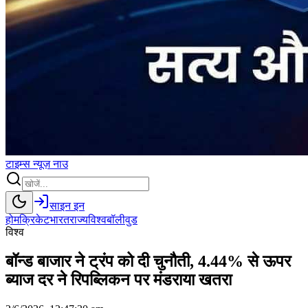
टाइम्स
न्यूज़
नाउ
साइन इन
होम
क्रिकेट
भारत
राज्य
विश्व
बॉलीवुड
विश्व
बॉन्ड बाजार ने ट्रंप को दी चुनौती, 4.44% से ऊपर
ब्याज दर ने रिपब्लिकन पर मंडराया खतरा