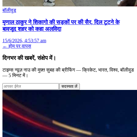
बॉलीवुड
मृणाल ठाकुर ने शिकागो की सड़कों पर की सैर, दिल टूटने के
बावजूद शहर को कहा अलविदा
15/6/2026, 4:53:57 am
← होम पर वापस
दिनभर की खबरें, संक्षेप में।
टाइम्स न्यूज़ नाउ की मुफ़्त सुबह की ब्रीफिंग — क्रिकेट, भारत, विश्व, बॉलीवुड
— 5 मिनट में।
सदस्यता लें