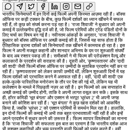
भारतीय सिनेमाघरों में इन दिनों कई फिल्में अपनी किस्मत आज़मा रही हैं। बॉक्स
ऑफिस पर कड़ी टक्कर के बीच, कुछ फिल्में दर्शकों का ध्यान खींचने में सफल
रही हैं, तो कुछ को संघर्ष करना पड़ रहा है। 'राजा शिवाजी' ने बुधवार को अपनी
कमाई में उल्लेखनीय वृद्धि दर्ज की है, जो फिल्म प्रेमियों और ट्रेड पंडितों दोनों के
लिए चर्चा का विषय बन गई है। नवीनतम आंकड़ों के अनुसार, 'राजा शिवाजी' ने
बुधवार को बॉक्स ऑफिस पर अच्छी कमाई की है, जिससे यह साफ होता है कि
ऐतिहासिक ड्रामा दर्शकों को सिनेमाघरों तक खींचने में कामयाब हो रहा है। इस
फिल्म ने अपनी मजबूत कहानी और शानदार अभिनय के दम पर शुरुआती संघर्षों
के बाद अब रफ्तार पकड़ ली है। समीक्षकों ने भी फिल्म की प्रोडक्शन वैल्यू और
कलाकारों के प्रदर्शन की सराहना की है। दूसरी ओर, 'कृष्णावतारम' और 'दादी
की शादी' जैसी फिल्में बॉक्स ऑफिस पर उम्मीदों के मुताबिक प्रदर्शन नहीं कर पा
रही हैं। 'कृष्णावतारम' को लेकर काफी उम्मीदें थीं, लेकिन शुरुआती दिनों में यह
फिल्म दर्शकों को प्रभावित करने में असफल रही है। वहीं, 'दादी की शादी' एक
हल्के-फुल्के पारिवारिक मनोरंजन के तौर पर पेश की गई थी, लेकिन यह भी
कलेक्शन के मामले में पिछड़ती नज़र आ रही है। इन फिल्मों को अब सप्ताहांत में
अच्छी कमाई की उम्मीद होगी, ताकि वे अपनी लागत वसूल कर सकें। इसके साथ
ही, हॉरर कॉमेडी 'भूत बंगला' और एक्शन से भरपूर 'धुरंधर 2' भी अपनी जगह
बनाने की कोशिश कर रही हैं। 'भूत बंगला' ने कुछ खास दर्शकों को आकर्षित
किया है, जबकि 'धुरंधर 2' को एक्शन प्रेमियों से समर्थन मिल रहा है। हालांकि,
इन दोनों फिल्मों की कमाई भी अभी तक बहुत प्रभावशाली नहीं रही है और इन्हें
अपने प्रदर्शन में सुधार करने की ज़रूरत है। फिल्म व्यापार विश्लेषकों का मानना
है कि 'राजा शिवाजी' की सफलता इस बात का प्रमाण है कि भारतीय दर्शक आज
भी सशक्त कहानियों और भव्य प्रस्तुति वाली फिल्मों को पसंद करते हैं। वहीं,