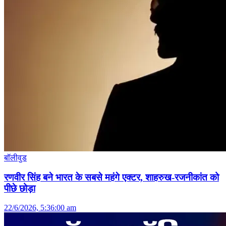
बॉलीवुड
रणवीर सिंह बने भारत के सबसे महंगे एक्टर, शाहरुख-रजनीकांत को
पीछे छोड़ा
22/6/2026, 5:36:00 am