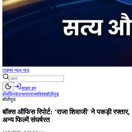
टाइम्स
न्यूज़
नाउ
साइन इन
होम
क्रिकेट
भारत
राज्य
विश्व
बॉलीवुड
बॉलीवुड
बॉक्स ऑफिस रिपोर्ट: 'राजा शिवाजी' ने पकड़ी रफ्तार,
अन्य फिल्में संघर्षरत