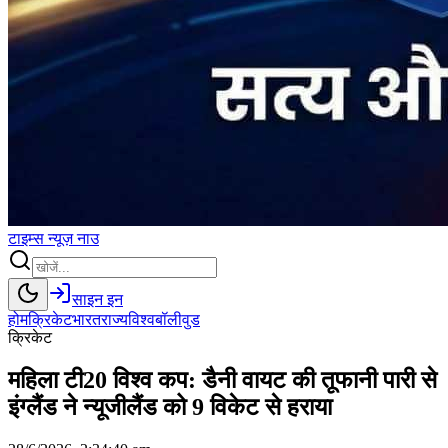
टाइम्स
न्यूज़
नाउ
साइन इन
होम
क्रिकेट
भारत
राज्य
विश्व
बॉलीवुड
क्रिकेट
महिला टी20 विश्व कप: डैनी वायट की तूफानी पारी से
इंग्लैंड ने न्यूजीलैंड को 9 विकेट से हराया