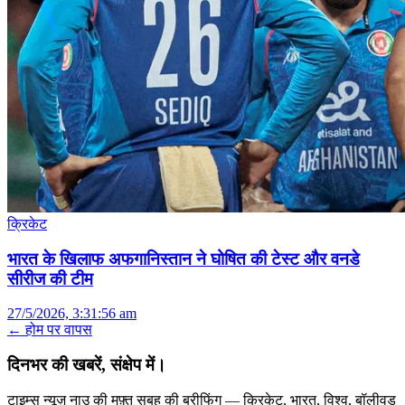
क्रिकेट
भारत के खिलाफ अफगानिस्तान ने घोषित की टेस्ट और वनडे
सीरीज की टीम
27/5/2026, 3:31:56 am
← होम पर वापस
दिनभर की खबरें, संक्षेप में।
टाइम्स न्यूज़ नाउ की मुफ़्त सुबह की ब्रीफिंग — क्रिकेट, भारत, विश्व, बॉलीवुड