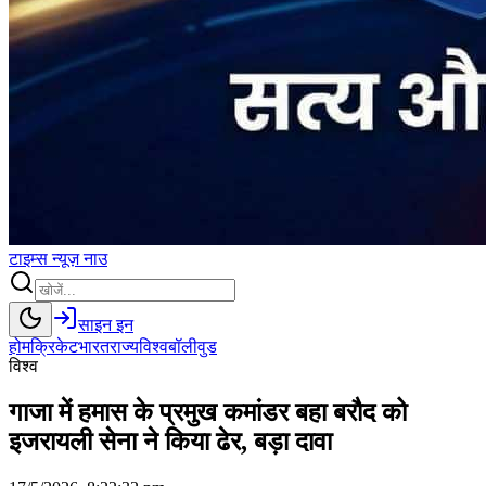
टाइम्स
न्यूज़
नाउ
साइन इन
होम
क्रिकेट
भारत
राज्य
विश्व
बॉलीवुड
विश्व
गाजा में हमास के प्रमुख कमांडर बहा बरौद को
इजरायली सेना ने किया ढेर, बड़ा दावा