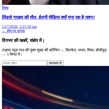
विश्व
लिंडसे ग्राहम की मौत: ईरानी मीडिया क्यों मना रहा है जश्न?
13/7/2026, 2:21:10 am
← होम पर वापस
दिनभर की खबरें, संक्षेप में।
टाइम्स न्यूज़ नाउ की मुफ़्त सुबह की ब्रीफिंग — क्रिकेट, भारत, विश्व, बॉलीवुड
— 5 मिनट में।
सदस्यता लें