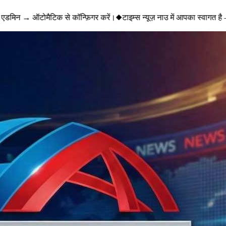
एडमिन → ऑटोमैटिक से कॉन्फ़िगर करें।
◆
टाइम्स न्यूज़ नाउ में आपका स्वागत है 