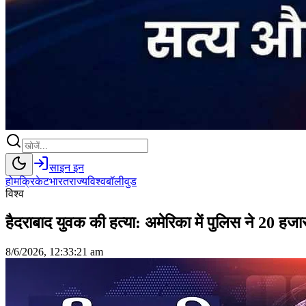
साइन इन
होम
क्रिकेट
भारत
राज्य
विश्व
बॉलीवुड
विश्व
हैदराबाद युवक की हत्या: अमेरिका में पुलिस ने 20 ह
8/6/2026, 12:33:21 am