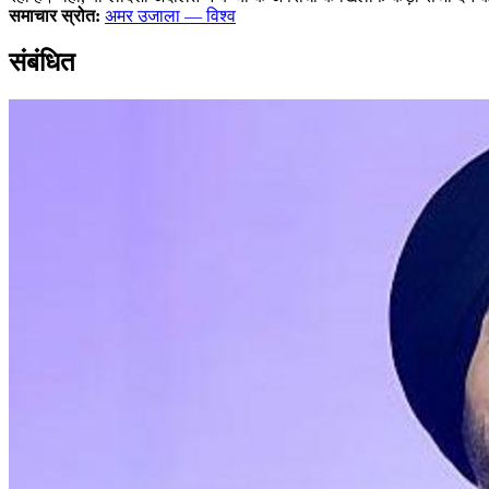
समाचार स्रोत:
अमर उजाला — विश्व
संबंधित