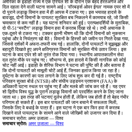
अमेरिका के इडाहो राज्य में एक एरियल शो के दौरान एक बेहद हैरतअंगेज और
दिल दहला देने वाली घटना सामने आई। 'वॉरबर्ड्स ओवर ईगल' नामक एयर शो में
दो पुराने लड़ाकू विमान हवा में ही आपस में टकरा गए। इस भयावह हादसे के
बावजूद, दोनों विमानों के पायलट सुरक्षित बच निकलने में कामयाब रहे, जो किसी
चमत्कार से कम नहीं है। यह घटना शनिवार को हुई। प्रत्यक्षदर्शियों के मुताबिक,
दो पी-51“मस्टैंग” लड़ाकू विमान हवा में करतब दिखा रहे थे। तभी अचानक वे
एक-दूसरे से टकरा गए। टक्कर इतनी भीषण थी कि दोनों विमानों को नुकसान
पहुंचा और वे नियंत्रण खो बैठे। विमानों के हिस्सों को जमीन पर गिरते देखा गया,
जिससे दर्शकों में अफरा-तफरी मच गई। हालांकि, दोनों पायलटों ने सूझबूझ और
बहादुरी दिखाते हुए अपने क्षतिग्रस्त विमानों को सुरक्षित नीचे उतार लिया। इस
घटना के बाद एयर शो को तुरंत रोक दिया गया। स्थानीय आपातकालीन सेवा
दल तुरंत मौके पर पहुंच गए। सौभाग्य से, इस हादसे में किसी नागरिक को कोई
चोट नहीं आई। इडाहो के शेरिफ विभाग ने घटना की पुष्टि की है और बताया है
कि दोनों पायलटों को मामूली चोटें आई हैं, जिनका इलाज किया जा रहा है।
दुर्घटना के कारणों का पता लगाने के लिए जांच शुरू कर दी गई है। राष्ट्रीय
परिवहन सुरक्षा बोर्ड (NTSB) और संघीय उड्डयन प्रशासन (FAA) के
अधिकारी घटना स्थल पर पहुंच गए हैं और मलबे की जांच कर रहे हैं। यह एयर
शो द्वितीय विश्व युद्ध के पुराने लड़ाकू विमानों को प्रदर्शित करने के लिए जाना
जाता था। इस तरह की घटनाएं दुर्लभ होती हैं, लेकिन जब होती हैं तो बेहद गंभीर
परिणाम हो सकते हैं। इस बार पायलटों की जान बचाने में सफलता मिली,
जिसके लिए वे बधाई के पात्र हैं। इस घटना ने एक बार फिर हवा में करतब
दिखाने वाले पायलट्स के सामने आने वाले जोखिमों को उजागर कर दिया है।
समाचार स्रोत: अमर उजाला — विश्व
समाचार स्रोत:
अमर उजाला — विश्व