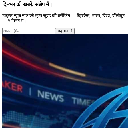
दिनभर की खबरें, संक्षेप में।
टाइम्स न्यूज़ नाउ की मुफ़्त सुबह की ब्रीफिंग — क्रिकेट, भारत, विश्व, बॉलीवुड
— 5 मिनट में।
सदस्यता लें