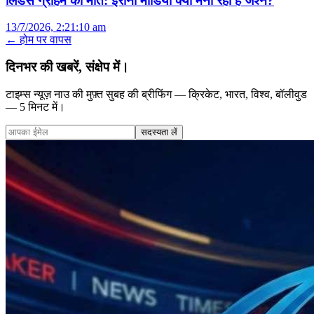
लिंडसे ग्राहम की मौत: ईरानी मीडिया क्यों मना रहा है जश्न?
13/7/2026, 2:21:10 am
← होम पर वापस
दिनभर की खबरें, संक्षेप में।
टाइम्स न्यूज़ नाउ की मुफ़्त सुबह की ब्रीफिंग — क्रिकेट, भारत, विश्व, बॉलीवुड
— 5 मिनट में।
सदस्यता लें