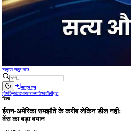
टाइम्स
न्यूज़
नाउ
साइन इन
होम
क्रिकेट
भारत
राज्य
विश्व
बॉलीवुड
विश्व
ईरान-अमेरिका समझौते के करीब लेकिन डील नहीं:
वेंस का बड़ा बयान