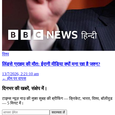
विश्व
लिंडसे ग्राहम की मौत: ईरानी मीडिया क्यों मना रहा है जश्न?
13/7/2026, 2:21:10 am
← होम पर वापस
दिनभर की खबरें, संक्षेप में।
टाइम्स न्यूज़ नाउ की मुफ़्त सुबह की ब्रीफिंग — क्रिकेट, भारत, विश्व, बॉलीवुड
— 5 मिनट में।
सदस्यता लें