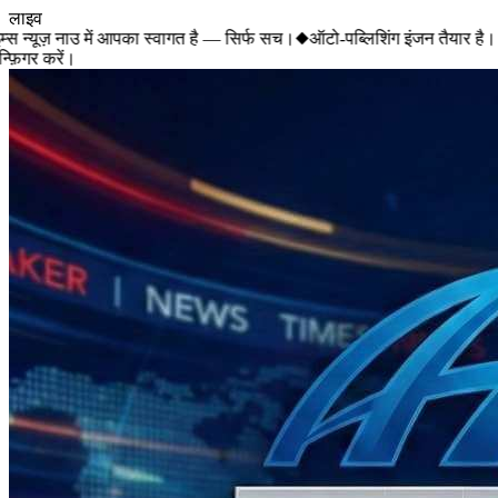
लाइव
स न्यूज़ नाउ में आपका स्वागत है — सिर्फ सच।
◆
ऑटो-पब्लिशिंग इंजन तैयार है। 
़िगर करें।