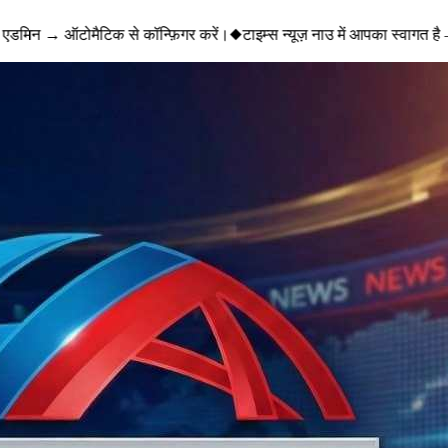
एडमिन → ऑटोमैटिक से कॉन्फ़िगर करें।
◆
टाइम्स न्यूज़ नाउ में आपका स्वागत है 