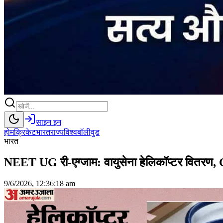
साइन इन
होम
क्रिकेट
भारत
राज्य
विश्व
बॉलीवुड
भारत
NEET UG री-एग्जाम: वायुसेना हेलिकॉप्टर वितरण, G
9/6/2026, 12:36:18 am