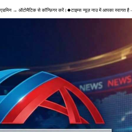
एडमिन → ऑटोमैटिक से कॉन्फ़िगर करें।
◆
टाइम्स न्यूज़ नाउ में आपका स्वागत है 