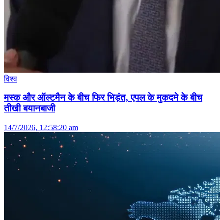
विश्व
मस्क और ऑल्टमैन के बीच फिर भिड़ंत, एपल के मुकदमे के बीच
तीखी बयानबाजी
14/7/2026, 12:58:20 am