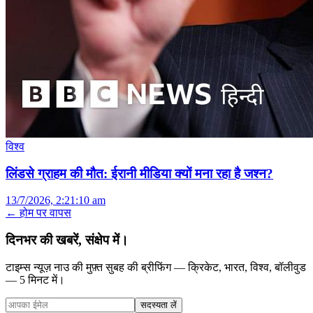
विश्व
लिंडसे ग्राहम की मौत: ईरानी मीडिया क्यों मना रहा है जश्न?
13/7/2026, 2:21:10 am
← होम पर वापस
दिनभर की खबरें, संक्षेप में।
टाइम्स न्यूज़ नाउ की मुफ़्त सुबह की ब्रीफिंग — क्रिकेट, भारत, विश्व, बॉलीवुड
— 5 मिनट में।
सदस्यता लें