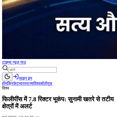
टाइम्स
न्यूज़
नाउ
साइन इन
होम
क्रिकेट
भारत
राज्य
विश्व
बॉलीवुड
विश्व
फिलीपींस में 7.8 रिक्टर भूकंप: सुनामी खतरे से तटीय
क्षेत्रों में अलर्ट