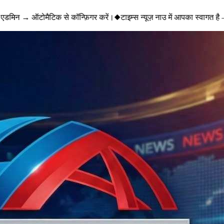
एडमिन → ऑटोमैटिक से कॉन्फ़िगर करें।
◆
टाइम्स न्यूज़ नाउ में आपका स्वागत है 