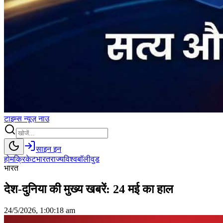
टाइम्स
न्यूज़
नाउ
साइन इन
होम
क्रिकेट
भारत
राज्य
विश्व
बॉलीवुड
भारत
देश-दुनिया की मुख्य खबरें: 24 मई का हाल
24/5/2026, 1:00:18 am