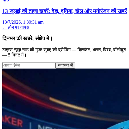
13 जुलाई की ताज़ा खबरें: देश, दुनिया, खेल और मनोरंजन की खबरें
13/7/2026, 1:30:31 am
← होम पर वापस
दिनभर की खबरें, संक्षेप में।
टाइम्स न्यूज़ नाउ की मुफ़्त सुबह की ब्रीफिंग — क्रिकेट, भारत, विश्व, बॉलीवुड
— 5 मिनट में।
सदस्यता लें