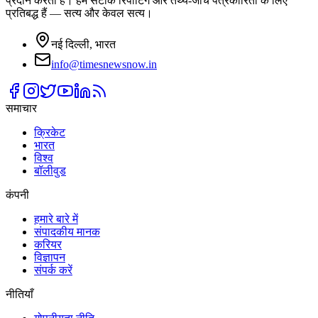
प्रदान करता है। हम सटीक रिपोर्टिंग और तथ्य-जाँच पत्रकारिता के लिए
प्रतिबद्ध हैं — सत्य और केवल सत्य।
नई दिल्ली, भारत
info@timesnewsnow.in
समाचार
क्रिकेट
भारत
विश्व
बॉलीवुड
कंपनी
हमारे बारे में
संपादकीय मानक
करियर
विज्ञापन
संपर्क करें
नीतियाँ