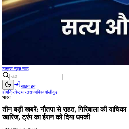
टाइम्स
न्यूज़
नाउ
साइन इन
होम
क्रिकेट
भारत
राज्य
विश्व
बॉलीवुड
भारत
तीन बड़ी खबरें: नौतपा से राहत, गिरिबाला की याचिका
खारिज, ट्रंप का ईरान को दिया धमकी