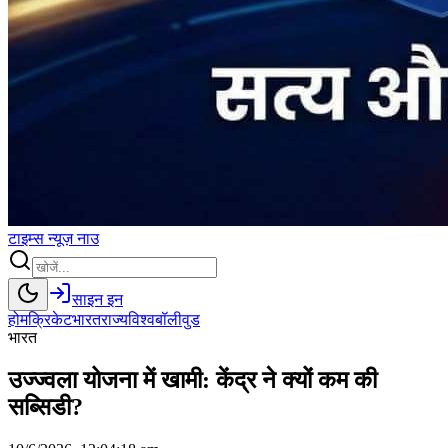
टाइम्स
न्यूज़
नाउ
साइन इन
होम
क्रिकेट
भारत
राज्य
विश्व
बॉलीवुड
भारत
उज्ज्वला योजना में खामी: केंद्र ने क्यों कम की
सब्सिडी?