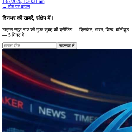
13/7/2026, 1:30:31 am
← होम पर वापस
दिनभर की खबरें, संक्षेप में।
टाइम्स न्यूज़ नाउ की मुफ़्त सुबह की ब्रीफिंग — क्रिकेट, भारत, विश्व, बॉलीवुड
— 5 मिनट में।
सदस्यता लें