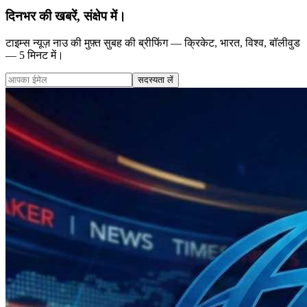
दिनभर की खबरें, संक्षेप में।
टाइम्स न्यूज़ नाउ की मुफ़्त सुबह की ब्रीफिंग — क्रिकेट, भारत, विश्व, बॉलीवुड
— 5 मिनट में।
सदस्यता लें