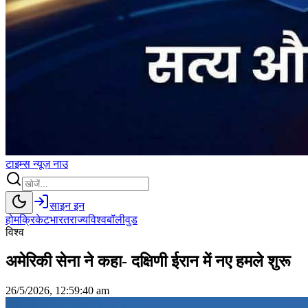
टाइम्स
न्यूज़
नाउ
साइन इन
होम
क्रिकेट
भारत
राज्य
विश्व
बॉलीवुड
विश्व
अमेरिकी सेना ने कहा- दक्षिणी ईरान में नए हमले शुरू
26/5/2026, 12:59:40 am