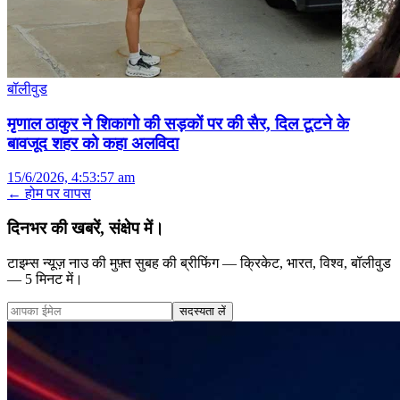
बॉलीवुड
मृणाल ठाकुर ने शिकागो की सड़कों पर की सैर, दिल टूटने के
बावजूद शहर को कहा अलविदा
15/6/2026, 4:53:57 am
← होम पर वापस
दिनभर की खबरें, संक्षेप में।
टाइम्स न्यूज़ नाउ की मुफ़्त सुबह की ब्रीफिंग — क्रिकेट, भारत, विश्व, बॉलीवुड
— 5 मिनट में।
सदस्यता लें