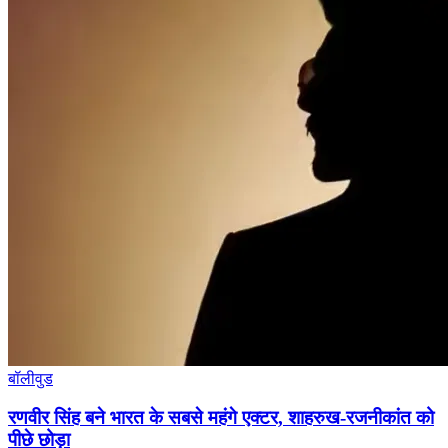
बॉलीवुड
रणवीर सिंह बने भारत के सबसे महंगे एक्टर, शाहरुख-रजनीकांत को
पीछे छोड़ा