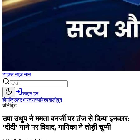
टाइम्स
न्यूज़
नाउ
साइन इन
होम
क्रिकेट
भारत
राज्य
विश्व
बॉलीवुड
बॉलीवुड
उषा उथुप ने ममता बनर्जी पर तंज से किया इनकार:
'दीदी' गाने पर विवाद, गायिका ने तोड़ी चुप्पी