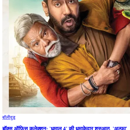
बॉलीवुड
बॉक्स ऑफिस कलेक्शन: 'धमाल 4' की धमाकेदार शुरुआत, 'अल्फा'