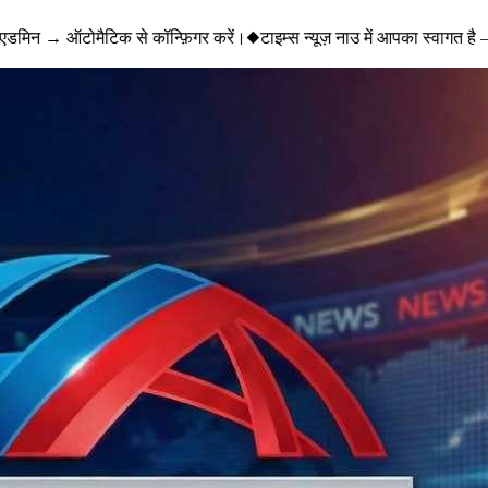
डमिन → ऑटोमैटिक से कॉन्फ़िगर करें।
◆
टाइम्स न्यूज़ नाउ में आपका स्वागत है 