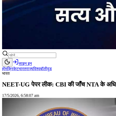
साइन इन
होम
क्रिकेट
भारत
राज्य
विश्व
बॉलीवुड
भारत
NEET-UG पेपर लीक: CBI की जाँच NTA के अधिकारी त
17/5/2026, 6:58:07 am